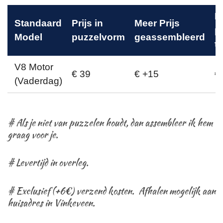
M
Standaard
Prijs in
Meer Prijs
p
Model
puzzelvorm
geassembleerd
t
V8 Motor
€ 39
€ +15
€
(Vaderdag)
# Als je niet van puzzelen houdt, dan assembleer ik hem
graag voor je.
# Levertijd in overleg.
# Exclusief (+6€) verzend kosten. Afhalen mogelijk aan
huisadres in Vinkeveen.