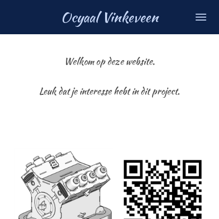
Ga
Ocyaal Vinkeveen
direct
naar
de
Welkom op deze website.
hoofdinhoud
Leuk dat je interesse hebt in dit project.