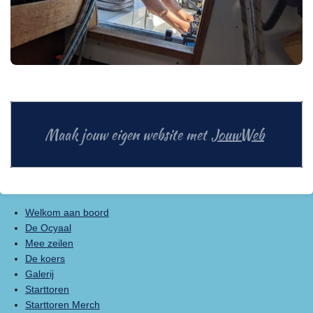
Maak jouw eigen website met
JouwWeb
Welkom aan boord
De Ocyaal
Mee zeilen
De koers
Galerij
Starttoren
Starttoren Merch